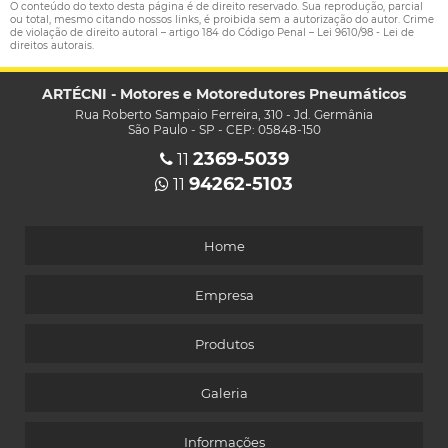
O conteúdo do texto desta página é de direito reservado. Sua reprodução, parcial
ou total, mesmo citando nossos links, é proibida sem a autorização do autor. Crime
de violação de direito autoral – artigo 184 do Código Penal –
Lei 9610/98 - Lei de
direitos autorais
.
ARTÉCNI - Motores e Motoredutores Pneumáticos
Rua Roberto Sampaio Ferreira, 310 - Jd. Germânia
São Paulo - SP - CEP: 05848-150
2369-5039
11
94262-5103
11
Home
Empresa
Produtos
Galeria
Informações