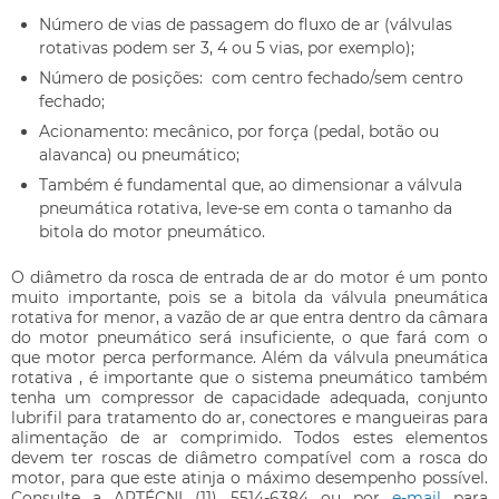
Número de vias de passagem do fluxo de ar (válvulas
rotativas podem ser 3, 4 ou 5 vias, por exemplo);
Número de posições: com centro fechado/sem centro
fechado;
Acionamento: mecânico, por força (pedal, botão ou
alavanca) ou pneumático;
Também é fundamental que, ao dimensionar a
válvula
pneumática rotativa
, leve-se em conta o tamanho da
bitola do motor pneumático.
O diâmetro da rosca de entrada de ar do motor é um ponto
muito importante, pois se a bitola da
válvula pneumática
rotativa
for menor, a vazão de ar que entra dentro da câmara
do motor pneumático será insuficiente, o que fará com o
que motor perca performance. Além da
válvula pneumática
rotativa
, é importante que o sistema pneumático também
tenha um compressor de capacidade adequada, conjunto
lubrifil para tratamento do ar, conectores e mangueiras para
alimentação de ar comprimido. Todos estes elementos
devem ter roscas de diâmetro compatível com a rosca do
motor, para que este atinja o máximo desempenho possível.
Consulte a ARTÉCNI (11) 5514-6384 ou por
e-mail
para