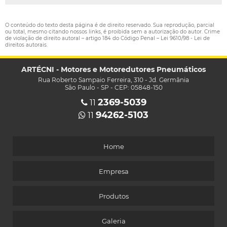
O conteúdo do texto desta página é de direito reservado. Sua reprodução, parcial
ou total, mesmo citando nossos links, é proibida sem a autorização do autor. Crime
de violação de direito autoral – artigo 184 do Código Penal –
Lei 9610/98 - Lei de
direitos autorais
.
ARTÉCNI - Motores e Motoredutores Pneumáticos
Rua Roberto Sampaio Ferreira, 310 - Jd. Germânia
São Paulo - SP - CEP: 05848-150
2369-5039
11
94262-5103
11
Home
Empresa
Produtos
Galeria