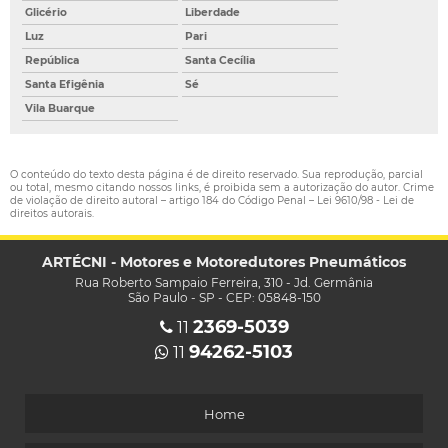
Glicério
Liberdade
Luz
Pari
República
Santa Cecília
Santa Efigênia
Sé
Vila Buarque
O conteúdo do texto desta página é de direito reservado. Sua reprodução, parcial
ou total, mesmo citando nossos links, é proibida sem a autorização do autor. Crime
de violação de direito autoral – artigo 184 do Código Penal –
Lei 9610/98 - Lei de
direitos autorais
.
ARTÉCNI - Motores e Motoredutores Pneumáticos
Rua Roberto Sampaio Ferreira, 310 - Jd. Germânia
São Paulo - SP - CEP: 05848-150
2369-5039
11
94262-5103
11
Home