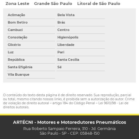
Zona Leste
Grande São Paulo
Litoral de São Paulo
Aclimação
Bela Vista
Bom Retiro
Brás
Cambuci
Centro
Consolação
Higienópolis
Glicério
Liberdade
Luz
Pari
República
Santa Cecília
Santa Efigênia
Sé
Vila Buarque
O conteúdo do texto desta página é de direito reservado. Sua reprodução, parcial
ou total, mesmo citando nossos links, é proibida sem a autorização do autor. Crime
de violação de direito autoral – artigo 184 do Código Penal –
Lei 9610/98 - Lei de
direitos autorais
.
ARTÉCNI - Motores e Motoredutores Pneumáticos
Rua Roberto Sampaio Ferreira, 310 - Jd. Germânia
São Paulo - SP - CEP: 05848-150