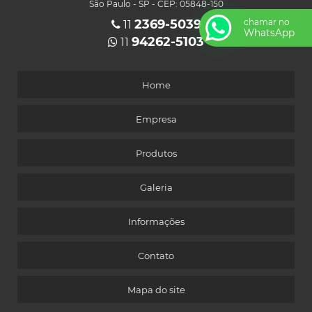
São Paulo - SP - CEP: 05848-150
2369-5039
chamar no
11
WhatsApp
94262-5103
11
Home
Empresa
Produtos
Galeria
Informações
Contato
Mapa do site