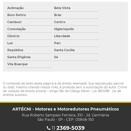
Aclimação
Bela Vista
Bom Retiro
Brás
Cambuci
Centro
Consolação
Higienópolis
Glicério
Liberdade
Luz
Pari
República
Santa Cecília
Santa Efigênia
Sé
Vila Buarque
O conteúdo do texto desta página é de direito reservado. Sua reprodução, parcial
ou total, mesmo citando nossos links, é proibida sem a autorização do autor. Crime
de violação de direito autoral – artigo 184 do Código Penal –
Lei 9610/98 - Lei de
direitos autorais
.
ARTÉCNI - Motores e Motoredutores Pneumáticos
Rua Roberto Sampaio Ferreira, 310 - Jd. Germânia
São Paulo - SP - CEP: 05848-150
2369-5039
11